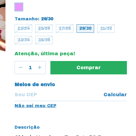
Tamanho:
29/30
23/24
25/26
27/28
29/30
31/32
33/34
35/36
Atenção, última peça!
Entregas para o CEP:
Meios de envio
Calcular
Não sei meu CEP
Descrição