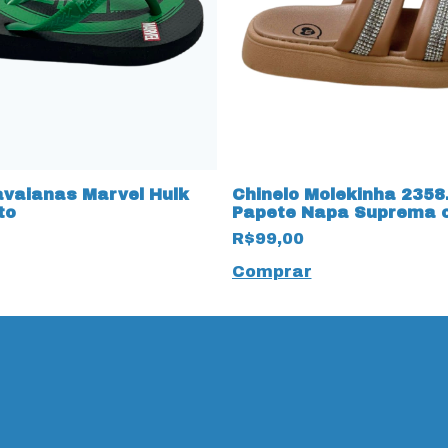
avaianas Marvel Hulk
Chinelo Molekinha 2358
to
Papete Napa Suprema 
Strass
R$99,00
Comprar