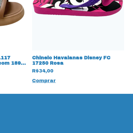
.117
Chinelo Havaianas Disney FC
C
com 18923
17250 Rosa
N
R$34,00
R
Comprar
C