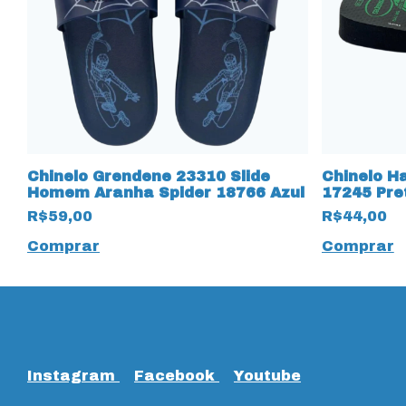
s
Chinelo Grendene 23310 Slide
Chinelo H
Homem Aranha Spider 18766 Azul
17245 Pre
R$59,00
R$44,00
Comprar
Comprar
Instagram
Facebook
Youtube