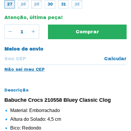
27
28
29
30
31
32
Atenção, última peça!
Entregas para o CEP:
Meios de envio
Calcular
Não sei meu CEP
Descrição
Babuche Crocs 210558 Bluey Classic Clog
Material: Emborrachado
Altura do Solado: 4,5 cm
Bico: Redondo