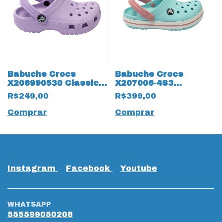
Babuche Crocs
Babuche Crocs
X206990530 Classic
X207006-4S3
Clog 15595 Lavanda
CrocBand 15594 Azul
R$249,00
R$399,00
Bebê
Comprar
Comprar
Instagram
Facebook
Youtube
WHATSAPP
555599050208