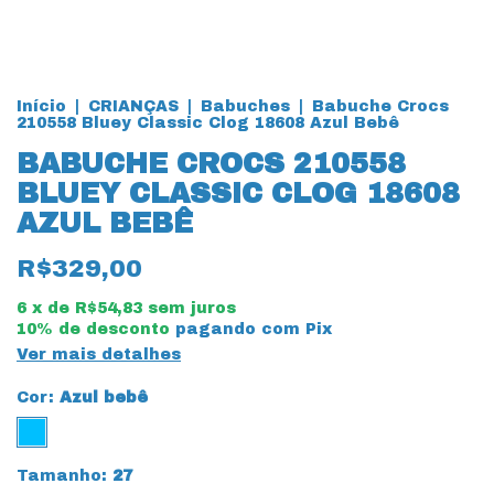
Início
|
CRIANÇAS
|
Babuches
|
Babuche Crocs
210558 Bluey Classic Clog 18608 Azul Bebê
BABUCHE CROCS 210558
BLUEY CLASSIC CLOG 18608
AZUL BEBÊ
R$329,00
6
x de
R$54,83
sem juros
10% de desconto
pagando com Pix
Ver mais detalhes
Cor:
Azul bebê
Tamanho:
27