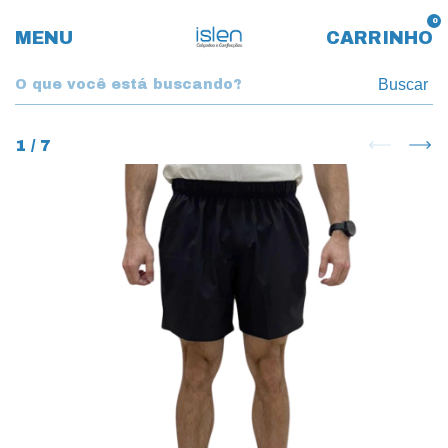
0
MENU
CARRINHO
Buscar
1
/
7