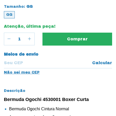
Tamanho:
GG
GG
Atenção, última peça!
Entregas para o CEP:
Meios de envio
Calcular
Não sei meu CEP
Descrição
Bermuda Ogochi 4530001 Boxer Curta
Bermuda Ogochi Cintura Normal