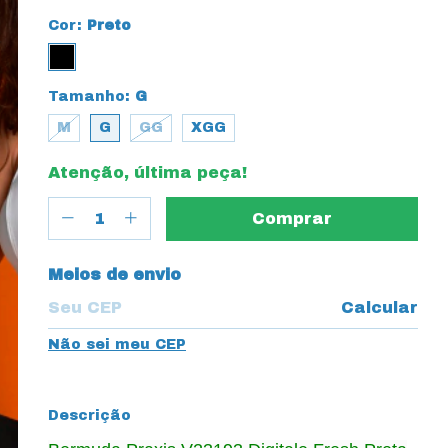
Cor:
Preto
Tamanho:
G
M
G
GG
XGG
Atenção, última peça!
Entregas para o CEP:
Meios de envio
Calcular
Não sei meu CEP
Descrição