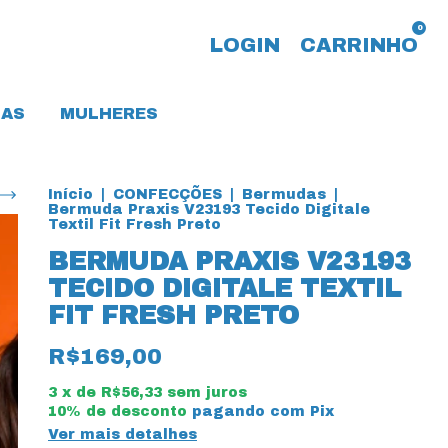
0
LOGIN
CARRINHO
AS
MULHERES
Início
|
CONFECÇÕES
|
Bermudas
|
Bermuda Praxis V23193 Tecido Digitale
Textil Fit Fresh Preto
BERMUDA PRAXIS V23193
TECIDO DIGITALE TEXTIL
FIT FRESH PRETO
R$169,00
3
x de
R$56,33
sem juros
10% de desconto
pagando com Pix
Ver mais detalhes