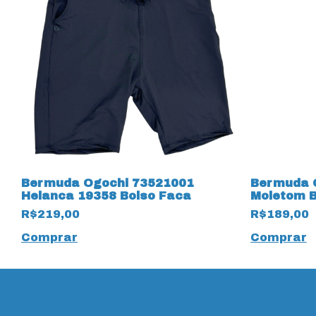
Bermuda Ogochi 73521001
Bermuda 
Helanca 19358 Bolso Faca
Moletom B
R$219,00
R$189,00
Comprar
Comprar