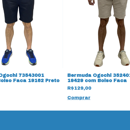
Ogochi 73543001
Bermuda Ogochi 352401
olso Faca 19162 Preto
19429 com Bolso Faca
R$129,00
Comprar