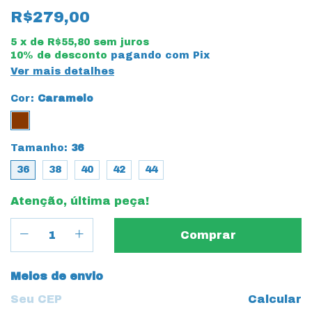
R$279,00
5
x de
R$55,80
sem juros
10% de desconto
pagando com Pix
Ver mais detalhes
Cor:
Caramelo
Tamanho:
36
36
38
40
42
44
Atenção, última peça!
Entregas para o CEP:
Meios de envio
Calcular