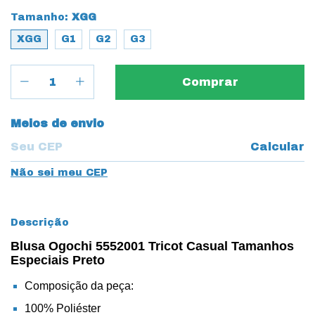
Tamanho:
XGG
XGG
G1
G2
G3
Entregas para o CEP:
Meios de envio
Calcular
Não sei meu CEP
Descrição
Blusa Ogochi 5552001 Tricot Casual Tamanhos
Especiais Preto
Composição da peça:
100% Poliéster