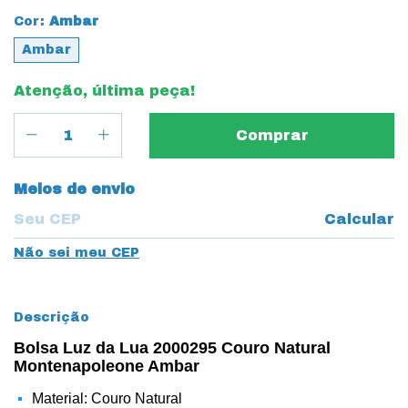
Cor:
Ambar
Ambar
Atenção, última peça!
Entregas para o CEP:
Meios de envio
Calcular
Não sei meu CEP
Descrição
Bolsa Luz da Lua 2000295 Couro Natural
Montenapoleone Ambar
Material: Couro Natural