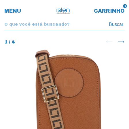
0
MENU
CARRINHO
Buscar
1
/
4