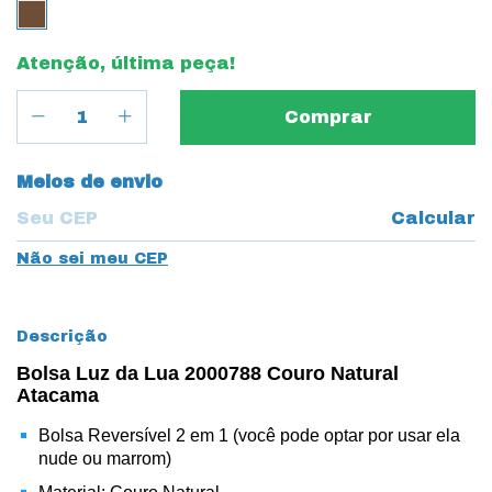
Atenção, última peça!
Entregas para o CEP:
Meios de envio
Calcular
Não sei meu CEP
Descrição
Bolsa Luz da Lua 2000788 Couro Natural
Atacama
Bolsa Reversível 2 em 1 (você pode optar por usar ela
nude ou marrom)