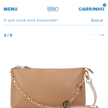
0
MENU
CARRINHO
Buscar
1
/
5