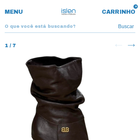
0
MENU
CARRINHO
Buscar
1
/
7