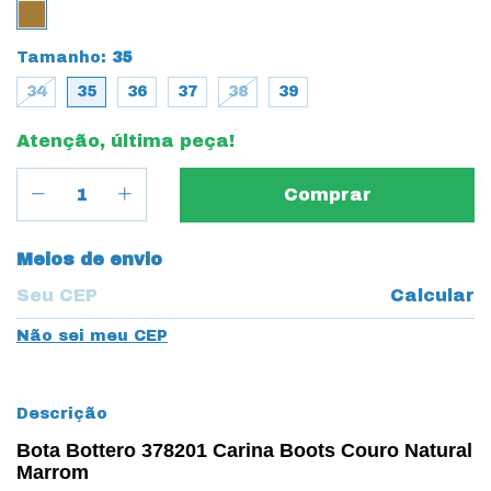
Tamanho:
35
34
35
36
37
38
39
Atenção, última peça!
Entregas para o CEP:
Meios de envio
Calcular
Não sei meu CEP
Descrição
Bota Bottero 378201 Carina Boots Couro Natural
Marrom