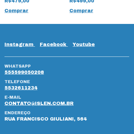
R$479,00
R$499,00
19605 Marrom
Castanho
Comprar
Comprar
Instagram
Facebook
Youtube
WHATSAPP
555599050208
TELEFONE
5532611234
E-MAIL
CONTATO@ISLEN.COM.BR
ENDEREÇO
RUA FRANCISCO GIULIANI, 564