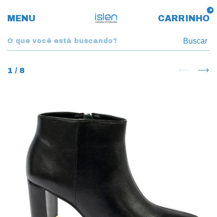
0
MENU
CARRINHO
Buscar
1
/
8