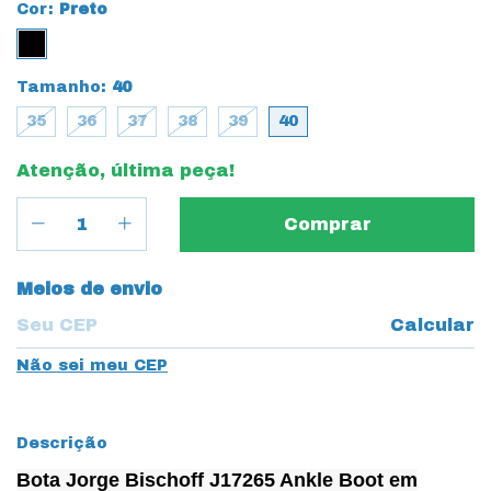
Cor:
Preto
Tamanho:
40
35
36
37
38
39
40
Atenção, última peça!
Entregas para o CEP:
Meios de envio
Calcular
Não sei meu CEP
Descrição
Bota Jorge Bischoff J17265 Ankle Boot em