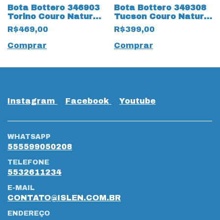
Bota Bottero 346903
Bota Bottero 349308
Torino Couro Natural
Tucson Couro Natural
Burnish 19542 Preto
Burnished 19543
R$469,00
R$399,00
Marrom
Comprar
Comprar
Instagram
Facebook
Youtube
WHATSAPP
555599050208
TELEFONE
5532611234
E-MAIL
CONTATO@ISLEN.COM.BR
ENDEREÇO