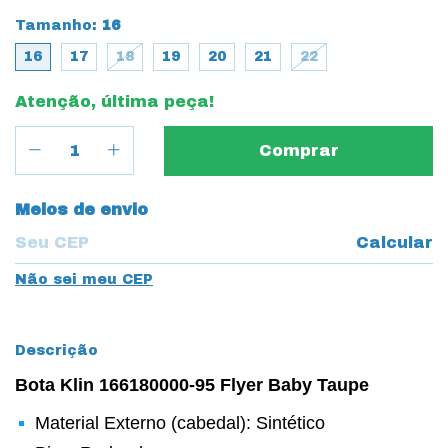
Tamanho:
16
16
17
18
19
20
21
22
Atenção, última peça!
Entregas para o CEP:
Meios de envio
Calcular
Não sei meu CEP
Descrição
Bota Klin 166180000-95 Flyer Baby Taupe
Material Externo (cabedal): Sintético