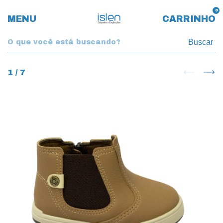
0
MENU
CARRINHO
Buscar
1
/
7