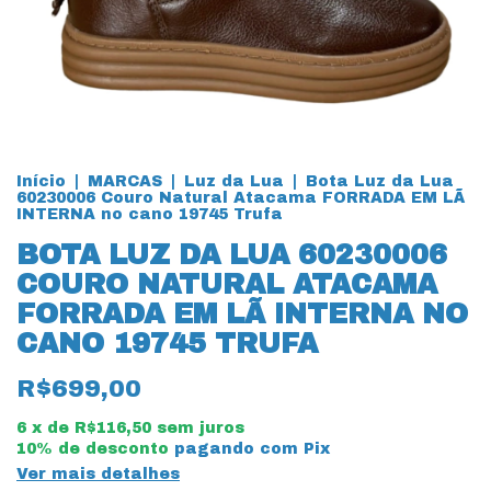
Início
|
MARCAS
|
Luz da Lua
|
Bota Luz da Lua
60230006 Couro Natural Atacama FORRADA EM LÃ
INTERNA no cano 19745 Trufa
BOTA LUZ DA LUA 60230006
COURO NATURAL ATACAMA
FORRADA EM LÃ INTERNA NO
CANO 19745 TRUFA
R$699,00
6
x de
R$116,50
sem juros
10% de desconto
pagando com Pix
Ver mais detalhes