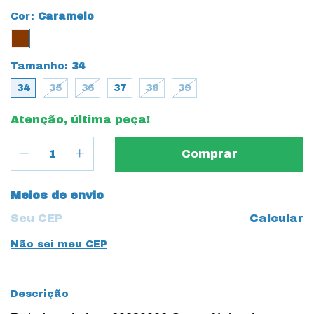
Cor:
Caramelo
Tamanho:
34
34
35
36
37
38
39
Atenção, última peça!
Entregas para o CEP:
Meios de envio
Calcular
Não sei meu CEP
Descrição