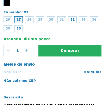
Tamanho:
27
26
27
28
29
30
31
32
33
34
35
36
Atenção, última peça!
Entregas para o CEP:
Meios de envio
Calcular
Não sei meu CEP
Descrição