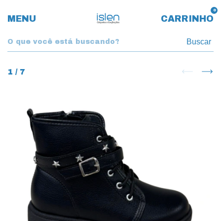
0
MENU
CARRINHO
Buscar
1
/
7