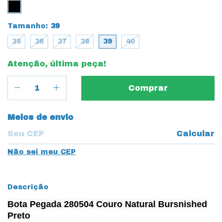
Tamanho:
39
35
36
37
38
39
40
Atenção, última peça!
Entregas para o CEP:
Meios de envio
Calcular
Não sei meu CEP
Descrição
Bota Pegada 280504 Couro Natural Bursnished
Preto