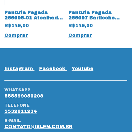
Pantufa Pegada
Pantufa Pegada
266005-01 Atoalhado
266007 Bariloche
com forro
Atoalhado 17020
R$149,00
R$149,00
Camurçado 15349 Off
Preto
White
Comprar
Comprar
Instagram
Facebook
Youtube
WHATSAPP
555599050208
TELEFONE
5532611234
E-MAIL
CONTATO@ISLEN.COM.BR