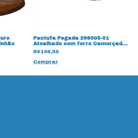
uro
Pantufa Pegada 266005-01
B
inhão
Atoalhado com forro Camurçado
N
15349 Off White
R$149,00
R
Comprar
C