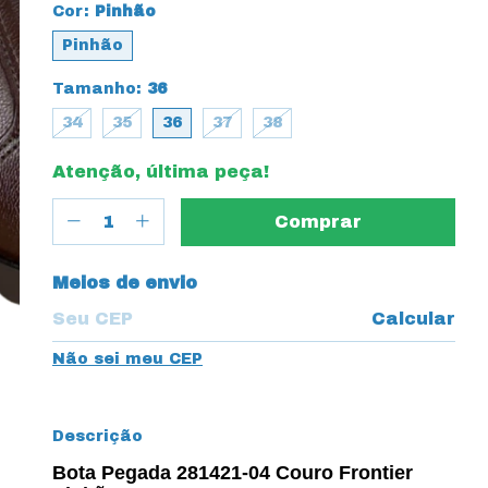
Cor:
Pinhão
Pinhão
Tamanho:
36
34
35
36
37
38
Atenção, última peça!
Entregas para o CEP:
Meios de envio
Calcular
Não sei meu CEP
Descrição
Bota Pegada 281421-04 Couro Frontier