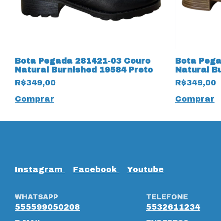
Bota Pegada 281421-03 Couro
Bota Pega
o
Natural Burnished 19584 Preto
Natural B
Terracot
R$349,00
R$349,00
Comprar
Comprar
Instagram
Facebook
Youtube
WHATSAPP
TELEFONE
555599050208
5532611234