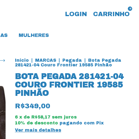
0
LOGIN
CARRINHO
AS
MULHERES
Início
|
MARCAS
|
Pegada
|
Bota Pegada
281421-04 Couro Frontier 19585 Pinhão
BOTA PEGADA 281421-04
COURO FRONTIER 19585
PINHÃO
R$349,00
6
x de
R$58,17
sem juros
10% de desconto
pagando com Pix
Ver mais detalhes