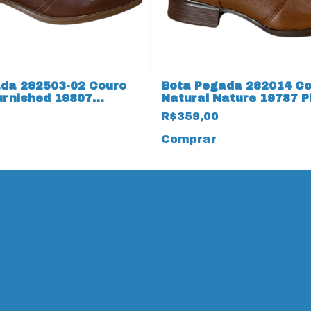
da 282503-02 Couro
Bota Pegada 282014 Co
urnished 19807
Natural Nature 19787 P
a
R$359,00
Comprar