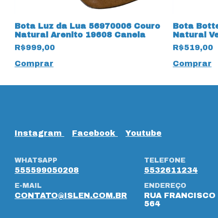
o
Bota Luz da Lua 56970006 Couro
Bota Bott
o
Natural Arenito 19608 Canela
Natural V
R$999,00
R$519,00
Comprar
Comprar
Instagram
Facebook
Youtube
WHATSAPP
TELEFONE
555599050208
5532611234
E-MAIL
ENDEREÇO
CONTATO@ISLEN.COM.BR
RUA FRANCISCO 
564