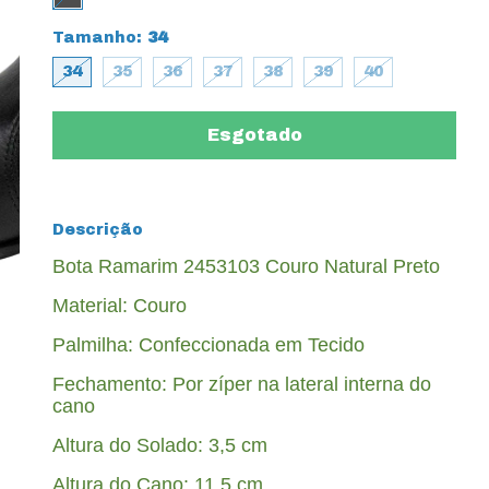
Tamanho:
34
34
35
36
37
38
39
40
Descrição
Bota Ramarim 2453103 Couro Natural Preto
Material: Couro
Palmilha: Confeccionada em Tecido
Fechamento: Por zíper na lateral interna do
cano
Altura do Solado: 3,5 cm
Altura do Cano: 11,5 cm