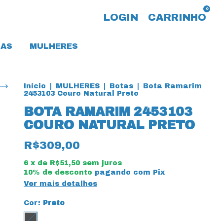
0
LOGIN
CARRINHO
AS
MULHERES
Início
|
MULHERES
|
Botas
|
Bota Ramarim
2453103 Couro Natural Preto
BOTA RAMARIM 2453103
COURO NATURAL PRETO
R$309,00
6
x de
R$51,50
sem juros
10% de desconto
pagando com Pix
Ver mais detalhes
Cor:
Preto