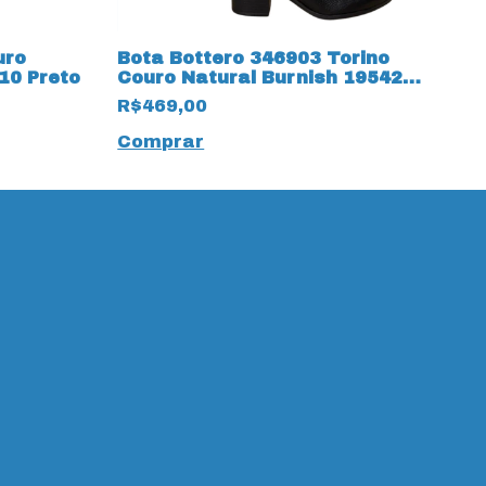
uro
Bota Bottero 346903 Torino
B
10 Preto
Couro Natural Burnish 19542
N
Preto
R$469,00
R
Comprar
C