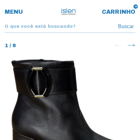
0
MENU
CARRINHO
Buscar
1
/
8