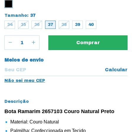
Tamanho:
37
34
35
36
37
38
39
40
Entregas para o CEP:
Meios de envio
Calcular
Não sei meu CEP
Descrição
Bota Ramarim 2657103 Couro Natural Preto
Material: Couro Natural
Palmilha: Confeccionada em Tecido