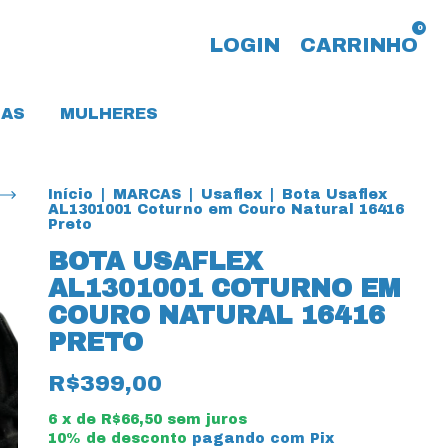
0
LOGIN
CARRINHO
AS
MULHERES
Início
|
MARCAS
|
Usaflex
|
Bota Usaflex
AL1301001 Coturno em Couro Natural 16416
Preto
BOTA USAFLEX
AL1301001 COTURNO EM
COURO NATURAL 16416
PRETO
R$399,00
6
x de
R$66,50
sem juros
10% de desconto
pagando com Pix