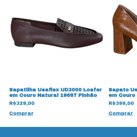
o
Sapatilha Usaflex UD3000 Loafer
Sapato Us
em Couro Natural 19687 Pinhão
em Couro 
R$329,00
R$399,00
Comprar
Comprar