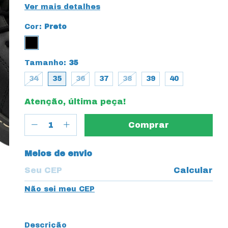
Ver mais detalhes
Cor:
Preto
Tamanho:
35
34
35
36
37
38
39
40
Atenção, última peça!
Entregas para o CEP:
Meios de envio
Calcular
Não sei meu CEP
Descrição