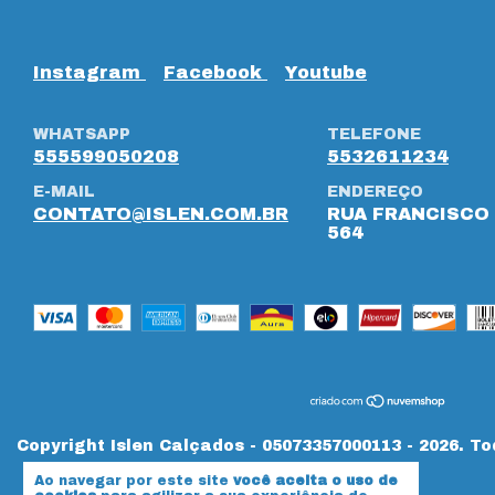
Instagram
Facebook
Youtube
WHATSAPP
TELEFONE
555599050208
5532611234
E-MAIL
ENDEREÇO
CONTATO@ISLEN.COM.BR
RUA FRANCISCO 
564
Copyright Islen Calçados - 05073357000113 - 2026. To
Ao navegar por este site
você aceita o uso de