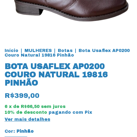
Início
|
MULHERES
|
Botas
|
Bota Usaflex AP0200
Couro Natural 19816 Pinhão
BOTA USAFLEX AP0200
COURO NATURAL 19816
PINHÃO
R$399,00
6
x de
R$66,50
sem juros
10% de desconto
pagando com Pix
Ver mais detalhes
Cor:
Pinhão