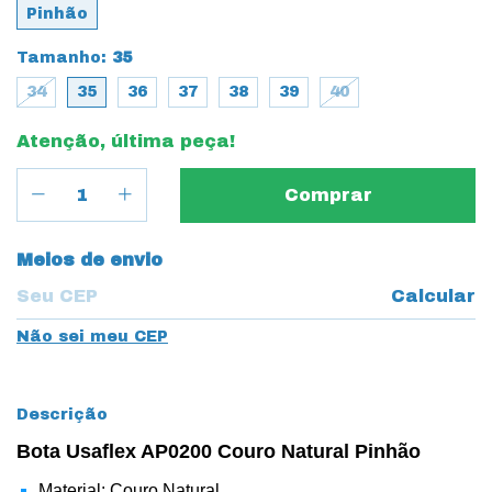
Pinhão
Tamanho:
35
34
35
36
37
38
39
40
Atenção, última peça!
Entregas para o CEP:
Meios de envio
Calcular
Não sei meu CEP
Descrição
Bota Usaflex AP0200 Couro Natural Pinhão
Material: Couro Natural