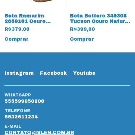
Bota Ramarim
Bota Bottero 349308
2659101 Couro
Tucson Couro Natural
Natural 19546 Nude
Burnished 19543
R$379,00
R$399,00
Marrom
Comprar
Comprar
Instagram
Facebook
Youtube
WHATSAPP
555599050208
TELEFONE
5532611234
E-MAIL
CONTATO@ISLEN.COM.BR