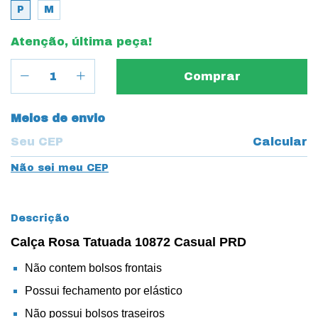
P
M
Atenção, última peça!
Entregas para o CEP:
Meios de envio
Calcular
Não sei meu CEP
Descrição
Calça Rosa Tatuada 10872 Casual PRD
Não contem bolsos frontais
Possui fechamento por elástico
Não possui bolsos traseiros