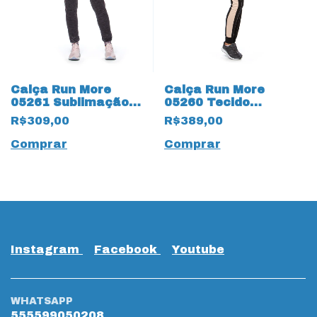
Calça Run More
Calça Run More
05261 Sublimação
05260 Tecido
com Tecido Pettenati
Moletinho com
R$309,00
R$389,00
proteção UV50+
Comprar
Comprar
Instagram
Facebook
Youtube
WHATSAPP
555599050208