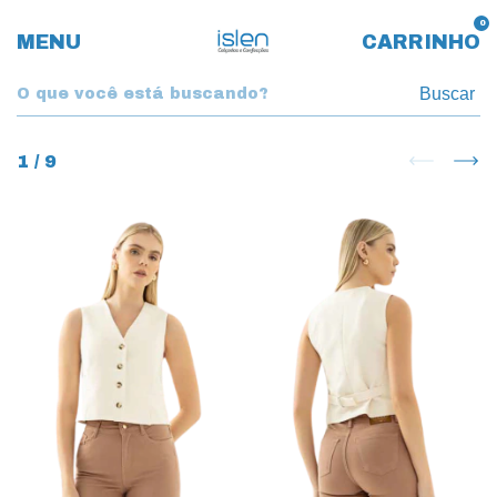
0
MENU
CARRINHO
Buscar
1
/
9