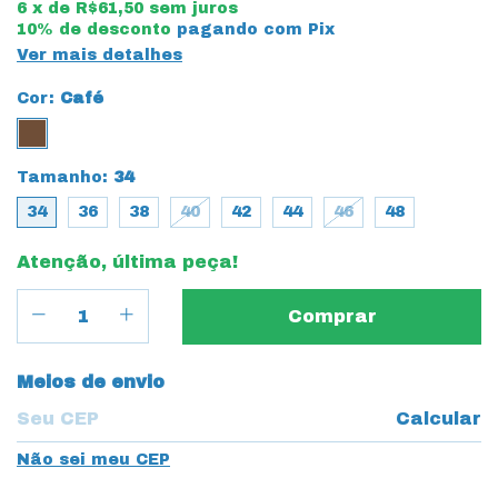
6
x de
R$61,50
sem juros
10% de desconto
pagando com Pix
Ver mais detalhes
Cor:
Café
Tamanho:
34
34
36
38
40
42
44
46
48
Atenção, última peça!
Entregas para o CEP:
Meios de envio
Calcular
Não sei meu CEP