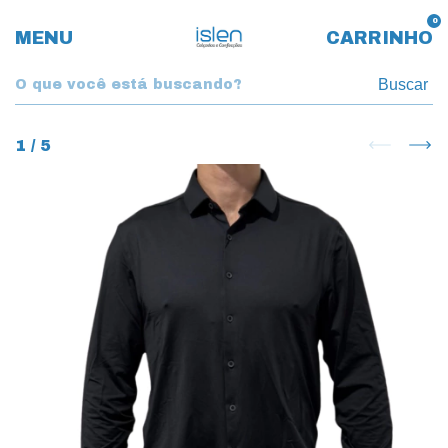
0
MENU
CARRINHO
Buscar
1
/
5