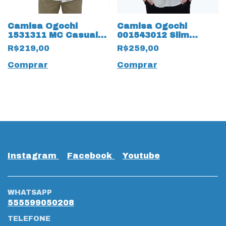
Camisa Ogochi
Camisa Ogochi
1531311 MC Casual
001543012 Slim
Tradicional 19355
Casual Flame 18845
R$219,00
R$259,00
Manga Curta
Linho
Comprar
Comprar
Instagram
Facebook
Youtube
WHATSAPP
555599050208
TELEFONE