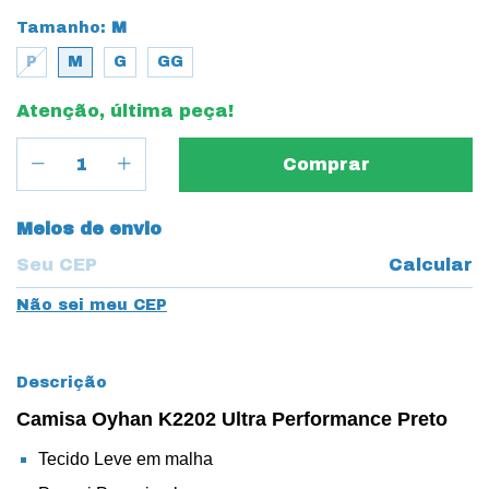
Tamanho:
M
P
M
G
GG
Atenção, última peça!
Entregas para o CEP:
Meios de envio
Calcular
Não sei meu CEP
Descrição
Camisa Oyhan K2202 Ultra Performance Preto
Tecido Leve em malha