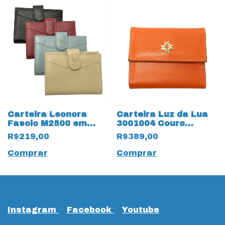
Carteira Leonora
Carteira Luz da Lua
Fasolo M2500 em
3001004 Couro
Couro Natural 13762-
Natural New Ridge
R$219,00
R$389,00
13763-13764
Magnolia Laranja
Comprar
Comprar
Instagram
Facebook
Youtube