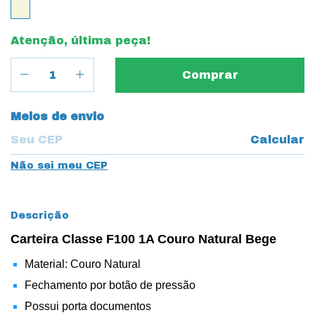
Atenção, última peça!
Entregas para o CEP:
Meios de envio
Calcular
Não sei meu CEP
Descrição
Carteira Classe F100 1A Couro Natural Bege
Material: Couro Natural
Fechamento por botão de pressão
Possui porta documentos