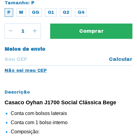
Tamanho:
P
P
M
GG
G1
G2
G4
Entregas para o CEP:
Meios de envio
Calcular
Não sei meu CEP
Descrição
Casaco Oyhan J1700 Social Clássica Bege
Conta com bolsos laterais
Conta com 1 bolso interno
Composição: