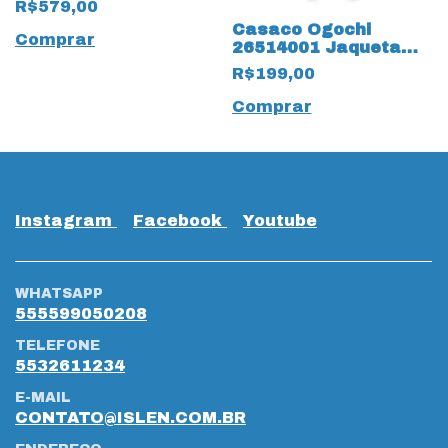
R$579,00
19692 Café
Casaco Ogochi
Comprar
26514001 Jaqueta
com Ziper e Bolso
R$199,00
19673 Preto
Comprar
Instagram
Facebook
Youtube
WHATSAPP
555599050208
TELEFONE
5532611234
E-MAIL
CONTATO@ISLEN.COM.BR