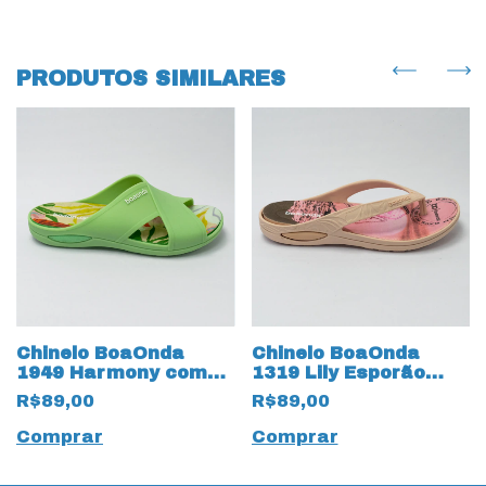
PRODUTOS SIMILARES
Chinelo BoaOnda
Chinelo BoaOnda
1949 Harmony com
1319 Lily Esporão
palmilha Removível
com Palmilha
R$89,00
R$89,00
Floral Verde
Removível Rose/Nude
Comprar
Comprar