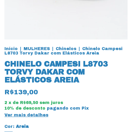
Início
|
MULHERES
|
Chinelos
|
Chinelo Campesi
L8703 Torvy Dakar com Elásticos Areia
CHINELO CAMPESI L8703
TORVY DAKAR COM
ELÁSTICOS AREIA
R$139,00
2
x de
R$69,50
sem juros
10% de desconto
pagando com Pix
Ver mais detalhes
Cor:
Areia