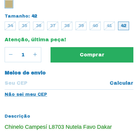
Tamanho:
42
34
35
36
37
38
39
40
41
42
Atenção, última peça!
Entregas para o CEP:
Meios de envio
Calcular
Não sei meu CEP
Descrição
Chinelo Campesí L8703 Nutela Favo Dakar