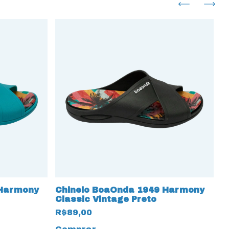
 Harmony
Chinelo BoaOnda 1949 Harmony
C
Classic Vintage Preto
p
R$89,00
R