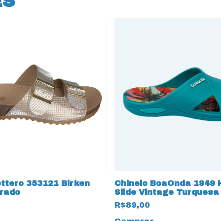
ES
ottero 353121 Birken
Chinelo BoaOnda 1949
rado
Slide Vintage Turquesa
R$89,00