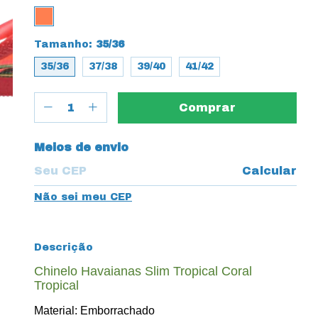
Tamanho:
35/36
35/36
37/38
39/40
41/42
Entregas para o CEP:
Meios de envio
Calcular
Não sei meu CEP
Descrição
Chinelo Havaianas Slim Tropical Coral
Tropical
Material: Emborrachado