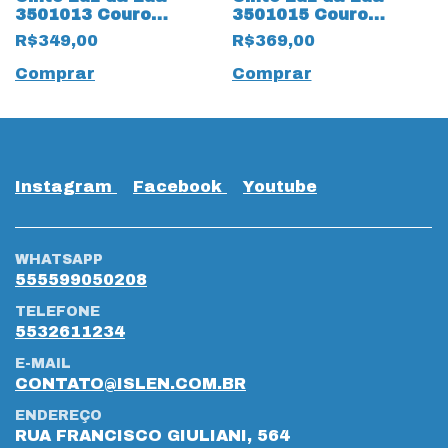
3501013 Couro
3501015 Couro
Natural 18652
Natural 18940
R$349,00
R$369,00
Reversível Ambar
Murano Ambar
Comprar
Comprar
Instagram
Facebook
Youtube
WHATSAPP
555599050208
TELEFONE
5532611234
E-MAIL
CONTATO@ISLEN.COM.BR
ENDEREÇO
RUA FRANCISCO GIULIANI, 564