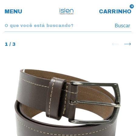
0
MENU
CARRINHO
Buscar
1
/
3