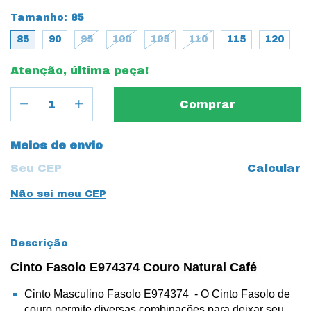
Tamanho:
85
85
90
95
100
105
110
115
120
Atenção, última peça!
Entregas para o CEP:
Meios de envio
Calcular
Não sei meu CEP
Descrição
Cinto Fasolo E974374 Couro Natural Café
Cinto Masculino Fasolo E974374 - O Cinto Fasolo de
couro permite diversas combinações para deixar seu