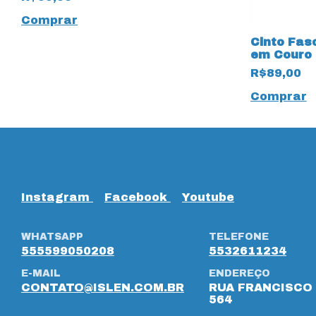
Comprar
Cinto Fas
9
em Couro 
12273 Fi
R$89,00
Comprar
Instagram
Facebook
Youtube
WHATSAPP
TELEFONE
555599050208
5532611234
E-MAIL
ENDEREÇO
CONTATO@ISLEN.COM.BR
RUA FRANCISCO 
564