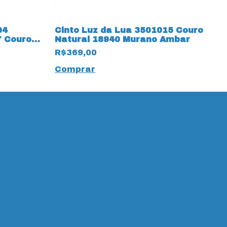
04
Cinto Luz da Lua 3501015 Couro
C
7 Couro
Natural 18940 Murano Ambar
N
R$369,00
R
Comprar
C