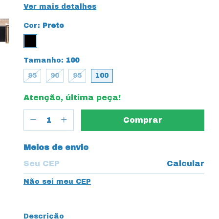
Ver mais detalhes
Cor:
Preto
Tamanho:
100
85
90
95
100
Atenção, última peça!
Entregas para o CEP:
Meios de envio
Calcular
Não sei meu CEP
Descrição