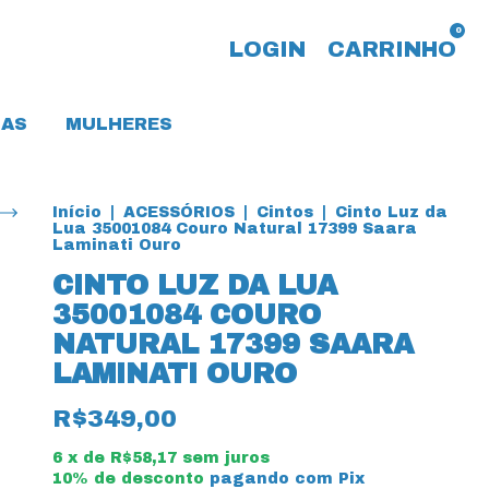
0
LOGIN
CARRINHO
AS
MULHERES
Início
|
ACESSÓRIOS
|
Cintos
|
Cinto Luz da
Lua 35001084 Couro Natural 17399 Saara
Laminati Ouro
CINTO LUZ DA LUA
35001084 COURO
NATURAL 17399 SAARA
LAMINATI OURO
R$349,00
6
x de
R$58,17
sem juros
10% de desconto
pagando com Pix