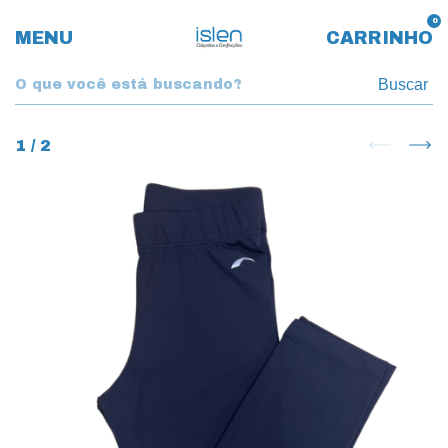
0
MENU
CARRINHO
Buscar
1
/
2