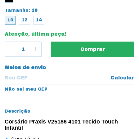
Tamanho:
10
10
12
14
Atenção, última peça!
Entregas para o CEP:
Meios de envio
Calcular
Não sei meu CEP
Descrição
Corsário Praxis V25186 4101 Tecido Touch
Infantil
A peça é lisa