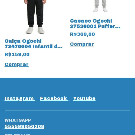
Casaco Ogochi
27536001 Puffer
Essential 19799
R$369,00
Infantil
Calça Ogochi
Comprar
72476004 Infantil de
Malha 19675 com
R$159,00
Bolso Faca
Comprar
Instagram
Facebook
Youtube
WHATSAPP
555599050208