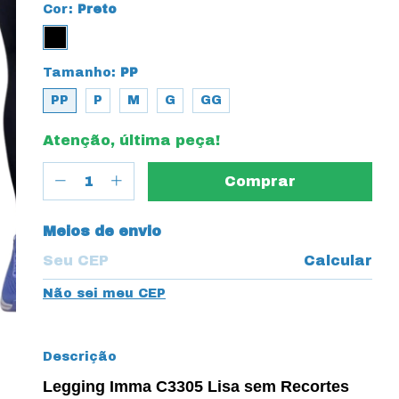
Cor:
Preto
Tamanho:
PP
PP
P
M
G
GG
Atenção, última peça!
Entregas para o CEP:
Meios de envio
Calcular
Não sei meu CEP
Descrição
Legging Imma C3305 Lisa sem Recortes