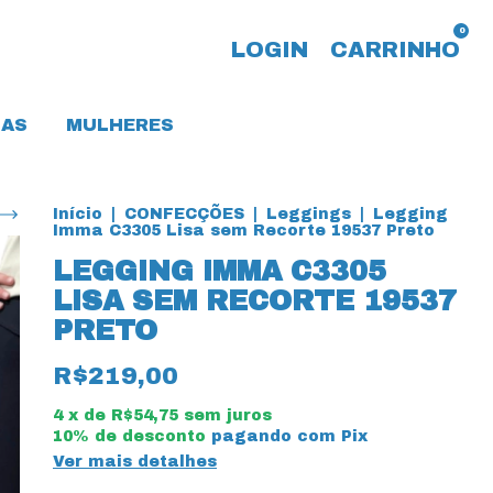
0
LOGIN
CARRINHO
AS
MULHERES
Início
|
CONFECÇÕES
|
Leggings
|
Legging
Imma C3305 Lisa sem Recorte 19537 Preto
LEGGING IMMA C3305
LISA SEM RECORTE 19537
PRETO
R$219,00
4
x de
R$54,75
sem juros
10% de desconto
pagando com Pix
Ver mais detalhes