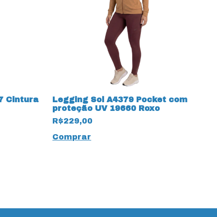
7 Cintura
Legging Sol A4379 Pocket com
L
proteção UV 19660 Roxo
1
R$229,00
R
Comprar
C