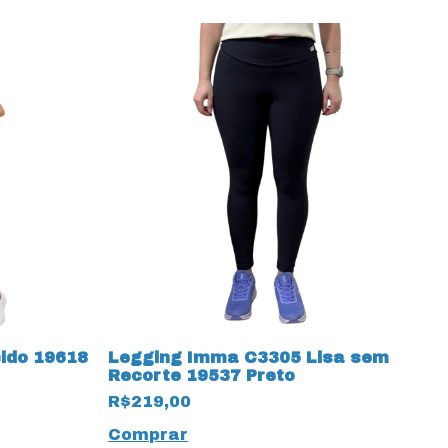
ido 19618
Legging Imma C3305 Lisa sem
L
Recorte 19537 Preto
A
R$219,00
R
Comprar
C