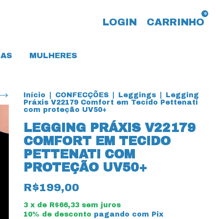
0
LOGIN
CARRINHO
AS
MULHERES
Início
|
CONFECÇÕES
|
Leggings
|
Legging
Práxis V22179 Comfort em Tecido Pettenati
com proteção UV50+
LEGGING PRÁXIS V22179
COMFORT EM TECIDO
PETTENATI COM
PROTEÇÃO UV50+
R$199,00
3
x de
R$66,33
sem juros
10% de desconto
pagando com Pix