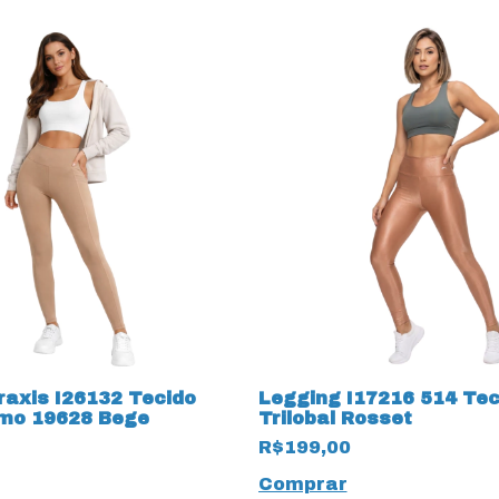
raxis I26132 Tecido
Legging I17216 514 Tec
mo 19628 Bege
Trilobal Rosset
R$199,00
Comprar