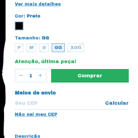
Ver mais detalhes
Cor:
Preto
Tamanho:
GG
P
M
G
GG
XGG
Atenção, última peça!
Entregas para o CEP:
Meios de envio
Calcular
Não sei meu CEP
Descrição