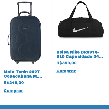
Bolsa Nike DR6974-
010 Capacidade 24
Litros
R$399,00
Comprar
Mala Tonin 2027
Copacabana M.
Valentin tamanho P
R$249,00
Azul 16332