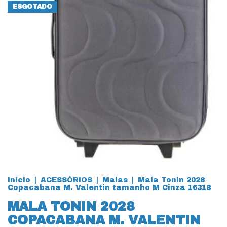
ESGOTADO
Início
|
ACESSÓRIOS
|
Malas
|
Mala Tonin 2028
Copacabana M. Valentin tamanho M Cinza 16318
MALA TONIN 2028
COPACABANA M. VALENTIN