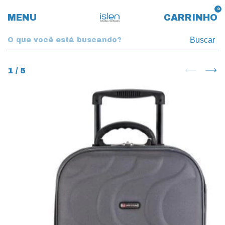
0
MENU
CARRINHO
Buscar
1
/
5