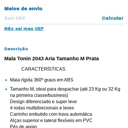
Entregas para o CEP:
Meios de envio
Calcular
Não sei meu CEP
Descrição
Mala Tonin 2043 Aria Tamanho M Prata
CARACTERÍSTICAS
Mala rígida 360º graus em ABS
Tamanho M, ideal para despachar (até 23 Kg ou 32 Kg
na primeira classe/business)
Design diferenciado e super leve
4 rodas multidirecionais e leves
Carrinho embutido com trava automática
Alças superior e lateral flexíveis em PVC
Pés de apoio