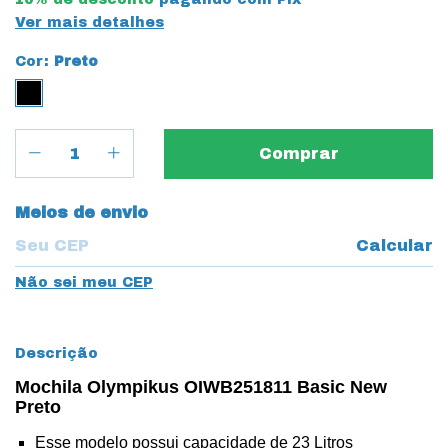
Ver mais detalhes
Cor:
Preto
Entregas para o CEP:
Meios de envio
Calcular
Não sei meu CEP
Descrição
Mochila Olympikus OIWB251811 Basic New
Preto
Esse modelo possui capacidade de 23 Litros