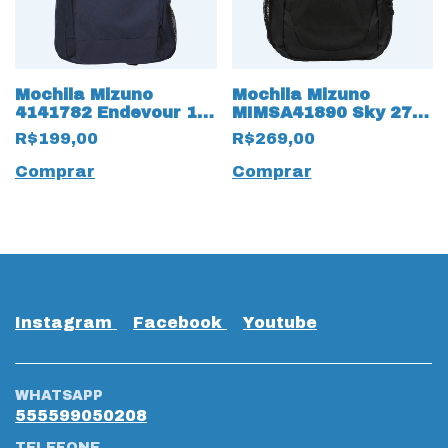
Mochila Mizuno
Mochila Mizuno
4141782 Endevour 17
MIMSA41890 Sky 27
Litros com suporte
litros 17777 Preto
R$199,00
R$269,00
notebook 17771 Azul
Comprar
Comprar
Instagram
Facebook
Youtube
WHATSAPP
555599050208
TELEFONE