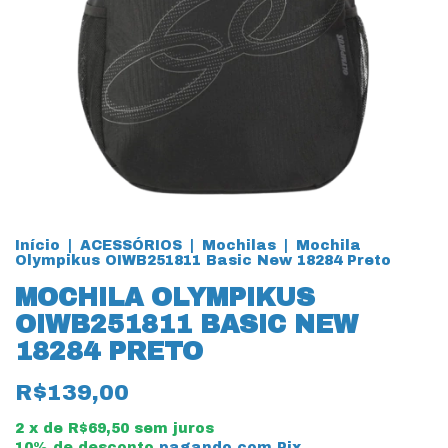
Início
|
ACESSÓRIOS
|
Mochilas
|
Mochila
Olympikus OIWB251811 Basic New 18284 Preto
MOCHILA OLYMPIKUS
OIWB251811 BASIC NEW
18284 PRETO
R$139,00
2
x de
R$69,50
sem juros
10% de desconto
pagando com Pix