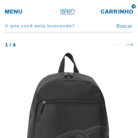
0
MENU
CARRINHO
Buscar
1
/
4