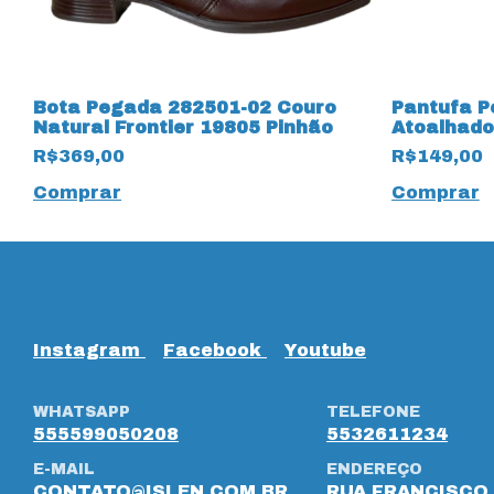
Bota Pegada 282501-02 Couro
Pantufa P
Natural Frontier 19805 Pinhão
Atoalhado
15351 Pre
R$369,00
R$149,00
Comprar
Comprar
Instagram
Facebook
Youtube
WHATSAPP
TELEFONE
555599050208
5532611234
E-MAIL
ENDEREÇO
CONTATO@ISLEN.COM.BR
RUA FRANCISCO 