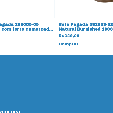
egada 266005-05
Bota Pegada 282503-02
 com forro camurçado
Natural Burnished 1980
to
Terracota
R$349,00
Comprar
GIULIANI,