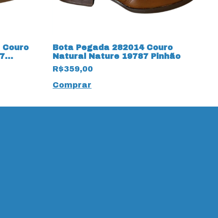
 Couro
Bota Pegada 282014 Couro
P
7
Natural Nature 19787 Pinhão
A
R$359,00
R
Comprar
C