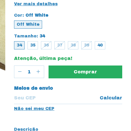
Ver mais detalhes
Cor:
Off White
Off White
Tamanho:
34
34
35
36
37
38
39
40
Atenção, última peça!
Entregas para o CEP:
Meios de envio
Calcular
Não sei meu CEP
Descrição