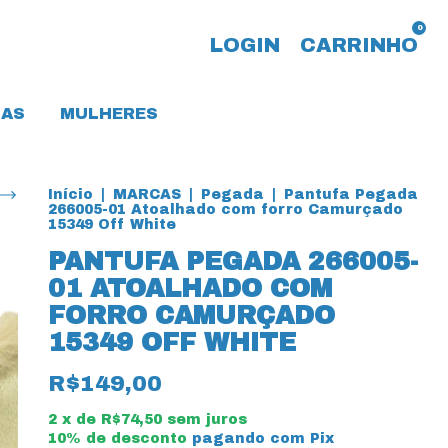
0
LOGIN
CARRINHO
AS
MULHERES
Início
|
MARCAS
|
Pegada
|
Pantufa Pegada
266005-01 Atoalhado com forro Camurçado
15349 Off White
PANTUFA PEGADA 266005-
01 ATOALHADO COM
FORRO CAMURÇADO
15349 OFF WHITE
R$149,00
2
x de
R$74,50
sem juros
10% de desconto
pagando com Pix