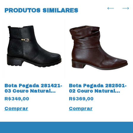
PRODUTOS SIMILARES
Bota Pegada 281421-
Bota Pegada 282501-
03 Couro Natural
02 Couro Natural
Burnished 19584
Frontier 19805 Pinhão
R$349,00
R$369,00
Preto
Comprar
Comprar