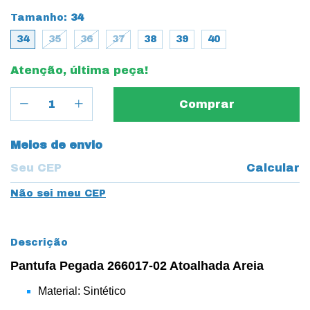
Tamanho:
34
34
35
36
37
38
39
40
Atenção, última peça!
Entregas para o CEP:
Meios de envio
Calcular
Não sei meu CEP
Descrição
Pantufa Pegada 266017-02 Atoalhada Areia
Material: Sintético