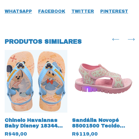
WHATSAPP
FACEBOOK
TWITTER
PINTEREST
PRODUTOS SIMILARES
Chinelo Havaianas
Sandália Novopé
Baby Disney 18344
85001500 Tecido
Classics
14211 Rosa com LED
R$49,00
R$119,00