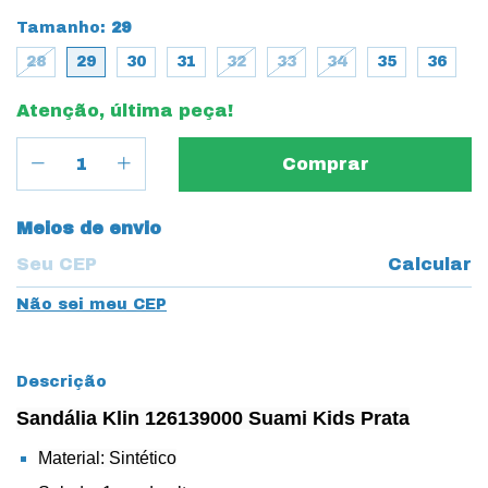
Tamanho:
29
28
29
30
31
32
33
34
35
36
Atenção, última peça!
Entregas para o CEP:
Meios de envio
Calcular
Não sei meu CEP
Descrição
Sandália Klin 126139000 Suami Kids Prata
Material: Sintético