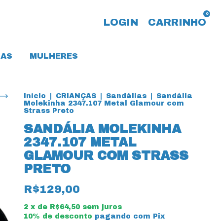
0
LOGIN
CARRINHO
AS
MULHERES
Início
|
CRIANÇAS
|
Sandálias
|
Sandália
Molekinha 2347.107 Metal Glamour com
Strass Preto
SANDÁLIA MOLEKINHA
2347.107 METAL
GLAMOUR COM STRASS
PRETO
R$129,00
2
x de
R$64,50
sem juros
10% de desconto
pagando com Pix