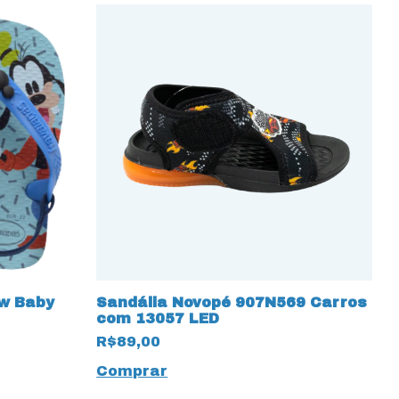
w Baby
Sandália Novopé 907N569 Carros
C
com 13057 LED
1
R$89,00
R
Comprar
C