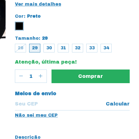
Ver mais detalhes
Cor:
Preto
Tamanho:
29
28
29
30
31
32
33
34
Atenção, última peça!
Entregas para o CEP:
Meios de envio
Calcular
Não sei meu CEP
Descrição