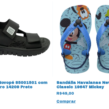
Novopé 85001501 com
Sandália Havaianas Ne
cro 14209 Preto
Classic 19647 Mickey
R$49,00
Comprar