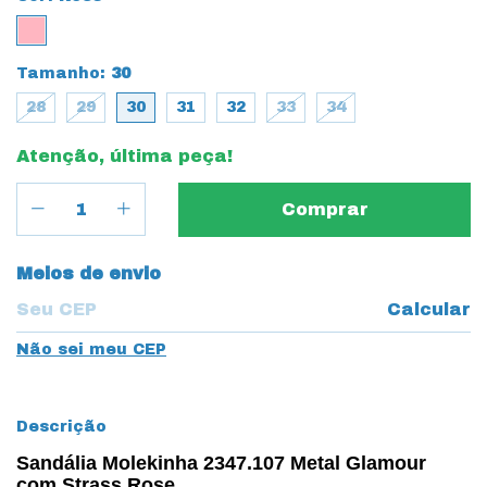
Tamanho:
30
28
29
30
31
32
33
34
Atenção, última peça!
Entregas para o CEP:
Meios de envio
Calcular
Não sei meu CEP
Descrição
Sandália Molekinha 2347.107 Metal Glamour
com Strass Rose