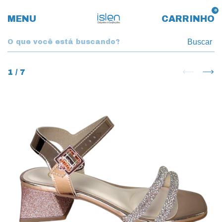
0
MENU
CARRINHO
Buscar
1
/
7