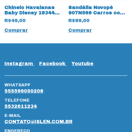
Chinelo Havaianas
Sandália Novopé
Baby Disney 18344
907N569 Carros com
Classics
13057 LED
R$49,00
R$89,00
Comprar
Comprar
Instagram
Facebook
Youtube
WHATSAPP
555599050208
TELEFONE
5532611234
E-MAIL
CONTATO@ISLEN.COM.BR
ENDEREÇO