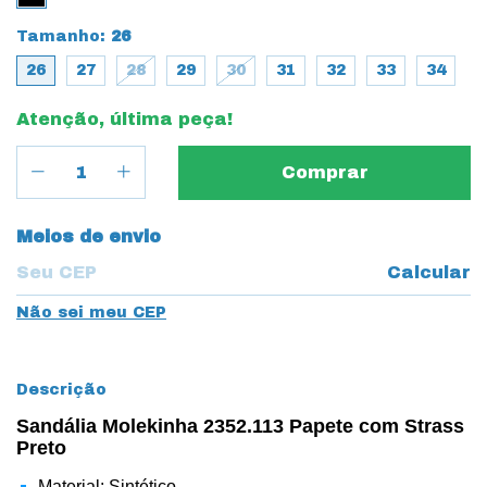
Tamanho:
26
26
27
28
29
30
31
32
33
34
Atenção, última peça!
Entregas para o CEP:
Meios de envio
Calcular
Não sei meu CEP
Descrição
Sandália Molekinha 2352.113 Papete com Strass
Preto
Material: Sintético