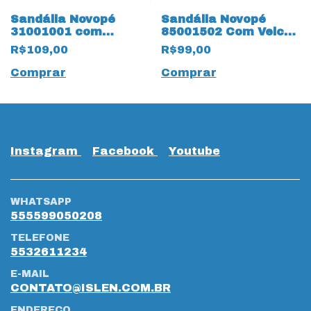
Sandália Novopé
Sandália Novopé
31001001 com
85001502 Com Velcro
ajustes 18813
ajustável 14210 Rosa
R$109,00
R$99,00
Dourado
Comprar
Comprar
Instagram
Facebook
Youtube
WHATSAPP
555599050208
TELEFONE
5532611234
E-MAIL
CONTATO@ISLEN.COM.BR
ENDEREÇO