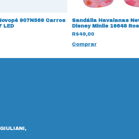
Novopé 907N569 Carros
Sandália Havaianas Ne
7 LED
Disney Miniie 19648 Ro
R$49,00
Comprar
GIULIANI,