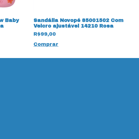
w Baby
Sandália Novopé 85001502 Com
S
sa
Velcro ajustável 14210 Rosa
P
R$99,00
R
Comprar
C