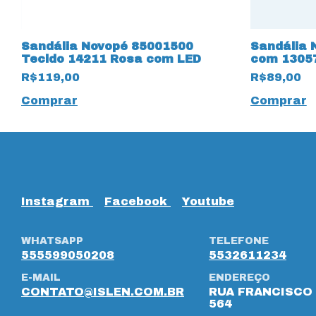
Sandália Novopé 85001500
Sandália 
Tecido 14211 Rosa com LED
com 1305
R$119,00
R$89,00
Comprar
Comprar
Instagram
Facebook
Youtube
WHATSAPP
TELEFONE
555599050208
5532611234
E-MAIL
ENDEREÇO
CONTATO@ISLEN.COM.BR
RUA FRANCISCO 
564