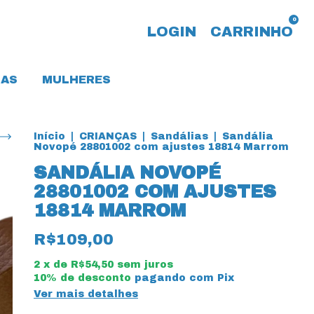
0
LOGIN
CARRINHO
AS
MULHERES
Início
|
CRIANÇAS
|
Sandálias
|
Sandália
Novopé 28801002 com ajustes 18814 Marrom
SANDÁLIA NOVOPÉ
28801002 COM AJUSTES
18814 MARROM
R$109,00
2
x de
R$54,50
sem juros
10% de desconto
pagando com Pix
Ver mais detalhes