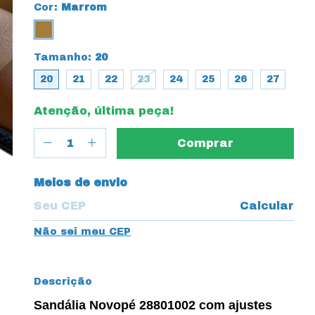
Cor:
Marrom
Tamanho:
20
20
21
22
23
24
25
26
27
Atenção, última peça!
Entregas para o CEP:
Meios de envio
Calcular
Não sei meu CEP
Descrição
Sandália Novopé 28801002 com ajustes