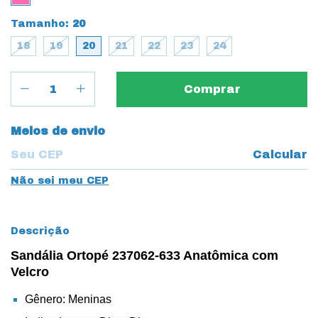
Tamanho:
20
18
19
20
21
22
23
24
Entregas para o CEP:
Meios de envio
Calcular
Não sei meu CEP
Descrição
Sandália Ortopé 237062-633 Anatômica com
Velcro
Gênero: Meninas