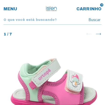
0
MENU
CARRINHO
Buscar
1
/
7