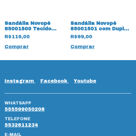
Sandália Novopé
Sandália Novopé
85001500 Tecido
85001501 com Duplo
14211 Rosa com LED
Velcro 14209 Preto
R$119,00
R$99,00
Comprar
Comprar
Instagram
Facebook
Youtube
WHATSAPP
555599050208
TELEFONE
5532611234
E-MAIL