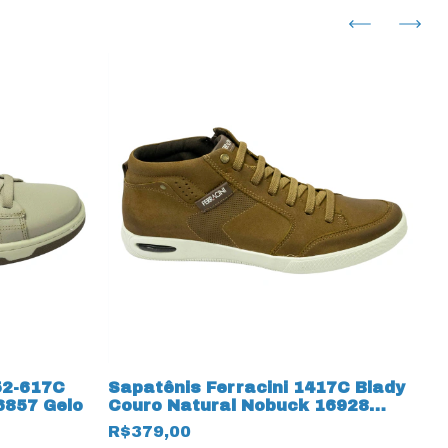
52-617C
Sapatênis Ferracini 1417C Blady
S
6857 Gelo
Couro Natural Nobuck 16928
M
Areia
R$379,00
R