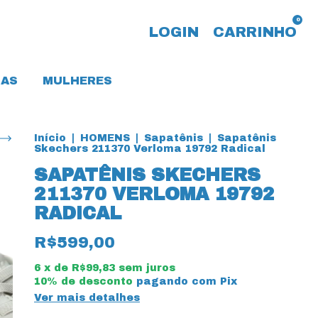
0
LOGIN
CARRINHO
AS
MULHERES
Início
|
HOMENS
|
Sapatênis
|
Sapatênis
Skechers 211370 Verloma 19792 Radical
SAPATÊNIS SKECHERS
211370 VERLOMA 19792
RADICAL
R$599,00
6
x de
R$99,83
sem juros
10% de desconto
pagando com Pix
Ver mais detalhes