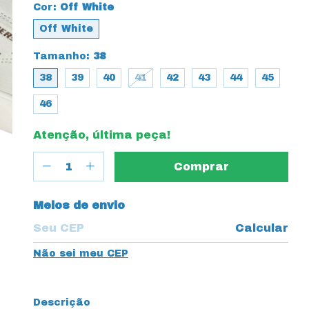
Cor:
Off White
Off White
Tamanho:
38
38
39
40
41
42
43
44
45
46
Atenção, última peça!
Entregas para o CEP:
Meios de envio
Calcular
Não sei meu CEP
Descrição