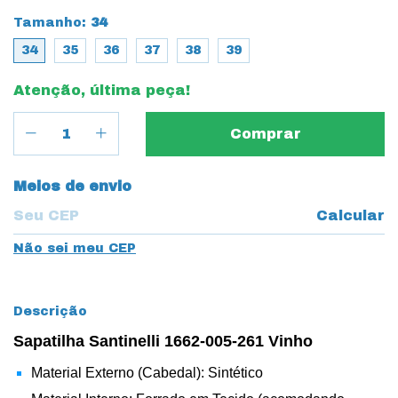
Tamanho:
34
34
35
36
37
38
39
Atenção, última peça!
Entregas para o CEP:
Meios de envio
Calcular
Não sei meu CEP
Descrição
Sapatilha Santinelli 1662-005-261 Vinho
Material Externo (Cabedal): Sintético