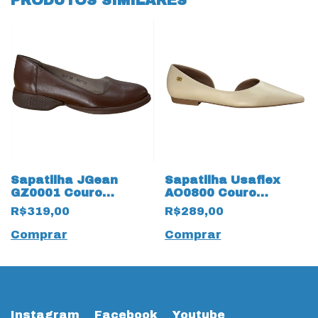
PRODUTOS SIMILARES
Sapatilha JGean
Sapatilha Usaflex
GZ0001 Couro
AO0800 Couro
Natural Chocolate
Natural 19685 Vanilla
R$319,00
R$289,00
Bege
Comprar
Comprar
Instagram
Facebook
Youtube