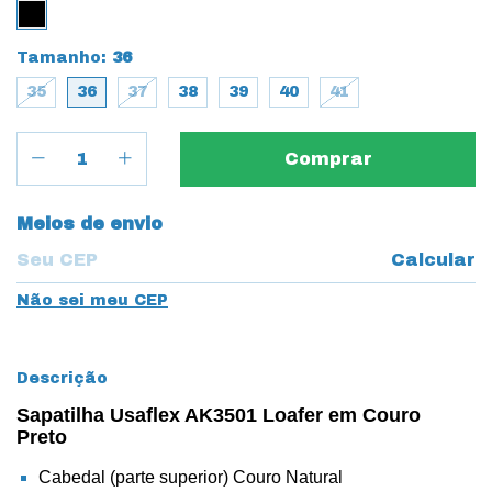
Tamanho:
36
35
36
37
38
39
40
41
Entregas para o CEP:
Meios de envio
Calcular
Não sei meu CEP
Descrição
Sapatilha Usaflex AK3501 Loafer em Couro
Preto
Cabedal (parte superior) Couro Natural