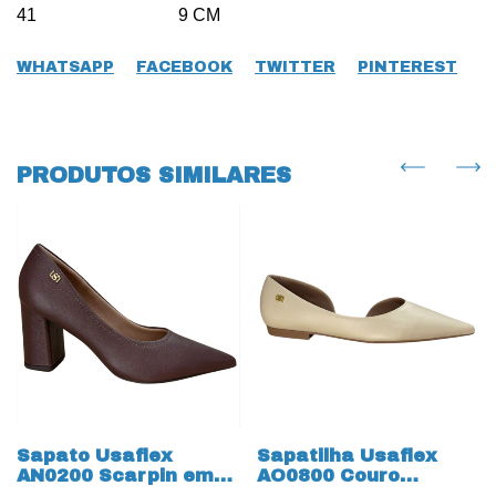
41 9 CM
WHATSAPP
FACEBOOK
TWITTER
PINTEREST
PRODUTOS SIMILARES
Sapato Usaflex
Sapatilha Usaflex
AN0200 Scarpin em
AO0800 Couro
Couro Natural 19741
Natural 19685 Vanilla