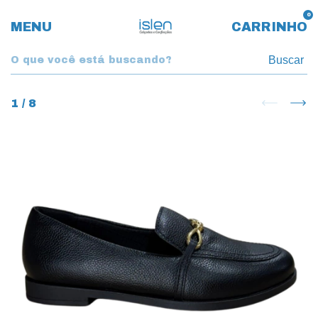
0
MENU
CARRINHO
Buscar
1
/
8