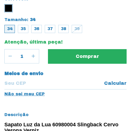
Tamanho:
34
34
35
36
37
38
39
Atenção, última peça!
Entregas para o CEP:
Meios de envio
Calcular
Não sei meu CEP
Descrição
Sapato Luz da Lua 60980004 Slingback Cervo
Verona Verniz