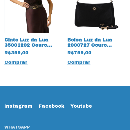
Cinto Luz da Lua
Bolsa Luz da Lua
35001202 Couro
2000727 Couro
Natural Monograma
Natural New Ridge
R$399,00
R$799,00
18911 Mooca
19601 Preto
Comprar
Comprar
Instagram
Facebook
Youtube
WHATSAPP