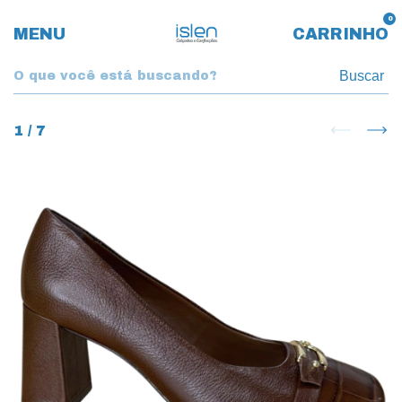
0
MENU
CARRINHO
Buscar
1
/
7