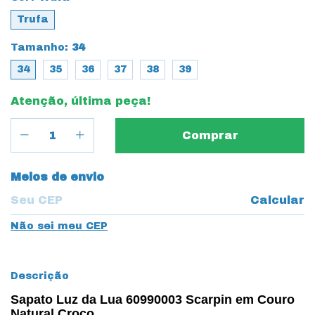
Trufa
Tamanho:
34
34
35
36
37
38
39
Atenção, última peça!
Entregas para o CEP:
Meios de envio
Calcular
Não sei meu CEP
Descrição
Sapato Luz da Lua 60990003 Scarpin em Couro
Natural Croco