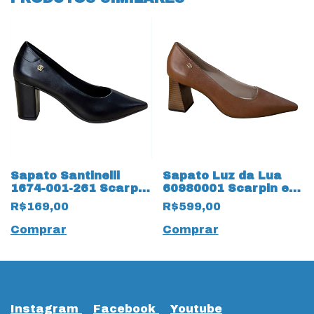
Sapato Santinelli
Sapato Luz da Lua
1674-001-261 Scarpin
60980001 Scarpin em
Clássico 19524 Preto
couro Natural 19551
R$169,00
R$599,00
Montenapoleone
Comprar
Comprar
Instagram
Facebook
Youtube