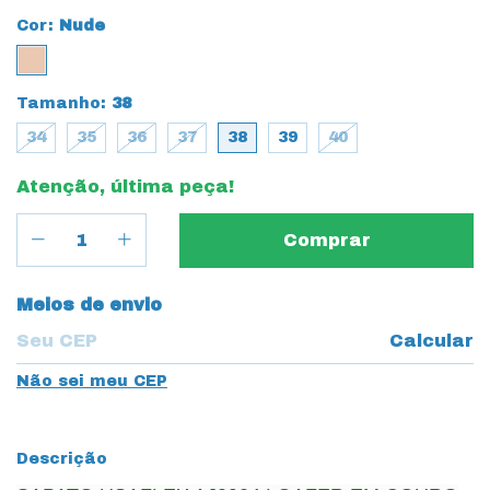
Cor:
Nude
Tamanho:
38
34
35
36
37
38
39
40
Atenção, última peça!
Entregas para o CEP:
Meios de envio
Calcular
Não sei meu CEP
Descrição