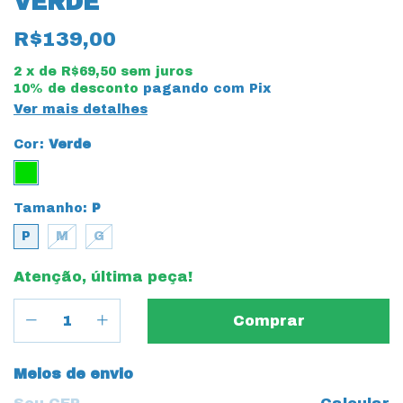
VERDE
R$139,00
2
x de
R$69,50
sem juros
10% de desconto
pagando com Pix
Ver mais detalhes
Cor:
Verde
Tamanho:
P
P
M
G
Atenção, última peça!
Entregas para o CEP:
Meios de envio