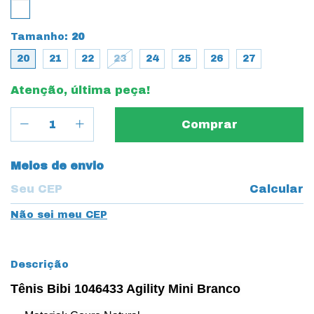
Tamanho:
20
20
21
22
23
24
25
26
27
Atenção, última peça!
Entregas para o CEP:
Meios de envio
Calcular
Não sei meu CEP
Descrição
Tênis Bibi 1046433 Agility Mini Branco