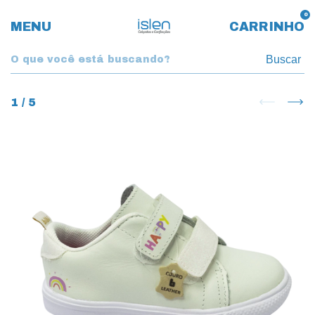
0
MENU
CARRINHO
Buscar
1
/
5