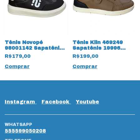
Tênis Novopé
Tênis Klin 469249
98001142 Sapatênis
Sapatênis 19996
19969 Café
Flyer Kids
R$179,00
R$199,00
Comprar
Comprar
Instagram
Facebook
Youtube
WHATSAPP
555599050208